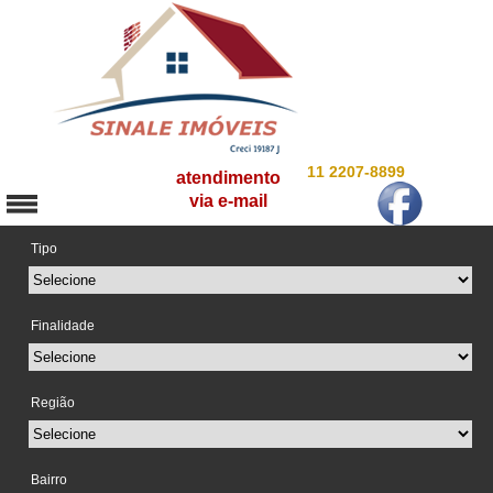
11 2207-8899
atendimento
via e-mail
Tipo
Finalidade
Região
Bairro