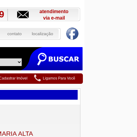
atendimento
9
via e-mail
contato
localização
Cadastrar Imóvel
Ligamos Para Você
MARIA ALTA