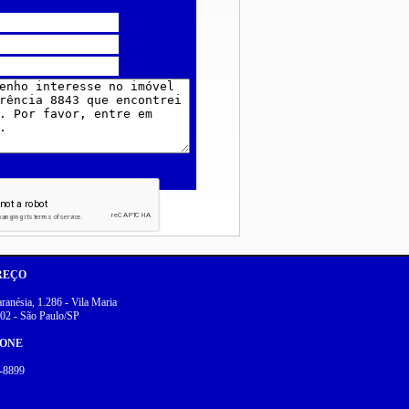
REÇO
anésia, 1.286 - Vila Maria
02 - São Paulo/SP
FONE
-8899