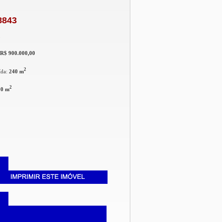
8843
o
R$ 900.000,00
2
ída:
240 m
2
:
0 m