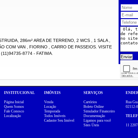
TRUIDA, 286m² AREA DE TERRENO, 2 WCS , 1 SALA ,
O COM VAN , FIORINO , CARRO DE PASSEIOS. VISITE
11)94735-8774 - FATIMA.
Enviar
INSTITUCIONAL
IMÓVEIS
SERVIÇOS
ENDE
Página Inicial
Venda
Cartórios
Rua Guar
Quem Somos
Locação
Boleto Online
02112-0
Fale Conosco
Temporada
Simulador Financeiro
Localização
Todos Imóveis
Documentação
TELE
Cadastre Seu Imóvel
Ligamos para você
Sites Úteis
11 2207