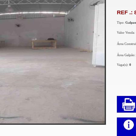
REF .: 
Tipo:
Galpa
Valor Venda:
Área Constru
Área Galpão
Vaga(s):
0