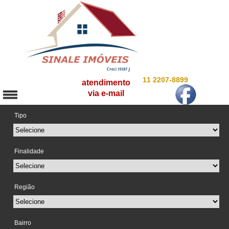
11 2207-8899
atendimento
via e-mail
Tipo
Finalidade
Região
Bairro