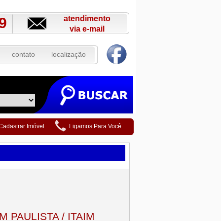
atendimento
9
via e-mail
contato
localização
Cadastrar Imóvel
Ligamos Para Você
M PAULISTA / ITAIM