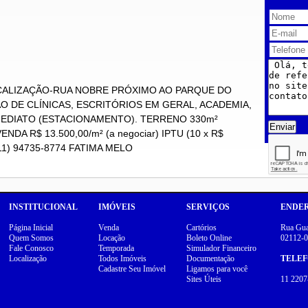
ALIZAÇÃO-RUA NOBRE PRÓXIMO AO PARQUE DO
O DE CLÍNICAS, ESCRITÓRIOS EM GERAL, ACADEMIA,
IMEDIATO (ESTACIONAMENTO). TERRENO 330m²
Enviar
DA R$ 13.500,00/m² (a negociar) IPTU (10 x R$
11) 94735-8774 FATIMA MELO
INSTITUCIONAL
IMÓVEIS
SERVIÇOS
ENDE
Página Inicial
Venda
Cartórios
Rua Guar
Quem Somos
Locação
Boleto Online
02112-0
Fale Conosco
Temporada
Simulador Financeiro
Localização
Todos Imóveis
Documentação
TELE
Cadastre Seu Imóvel
Ligamos para você
Sites Úteis
11 2207