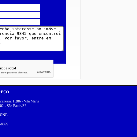
REÇO
anésia, 1.286 - Vila Maria
02 - São Paulo/SP
FONE
-8899