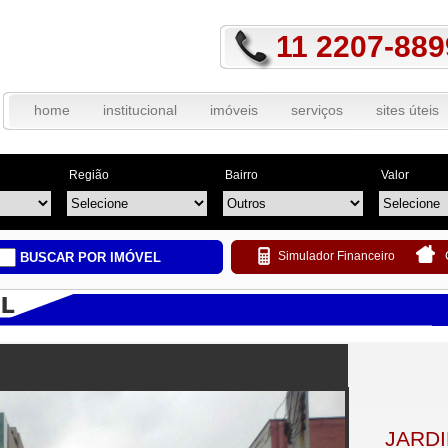
11 2207-889
home
institucional
imóveis
serviços
sites úteis
Região
Bairro
Valor
Simulador Financeiro
BUSCAR POR IMÓVEL
JARDI