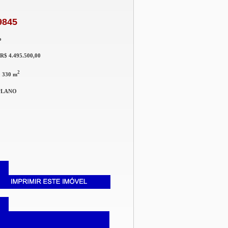
9845
o
R$ 4.495.500,00
2
:
330 m
PLANO