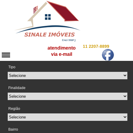
11 2207-8899
atendimento
via e-mail
Tipo
Finalidade
Região
Bairro