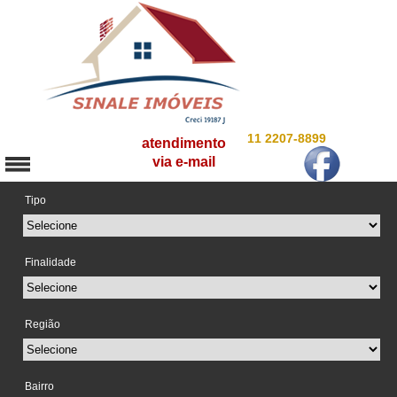
11 2207-8899
atendimento
via e-mail
Tipo
Finalidade
Região
Bairro