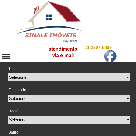
11 2207-8899
atendimento
via e-mail
Tipo
Finalidade
Região
Bairro