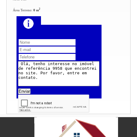
2
Área Terreno:
0 m
Enviar