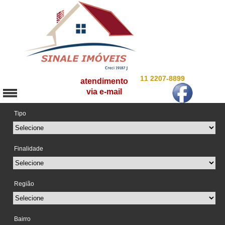
11 2207-8899
atendimento
via e-mail
Tipo
Finalidade
Região
Bairro