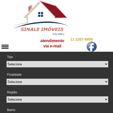
11 2207-8899
atendimento
via e-mail
Tipo
Finalidade
Região
Bairro