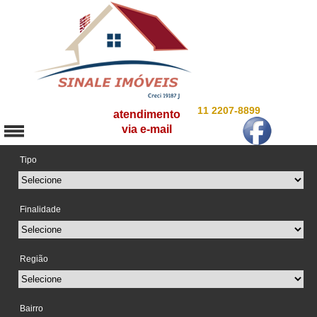
11 2207-8899
atendimento
via e-mail
Tipo
Finalidade
Região
Bairro