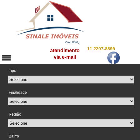
11 2207-8899
atendimento
via e-mail
Tipo
Finalidade
Região
Bairro