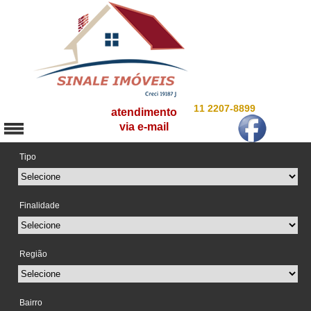
11 2207-8899
atendimento
via e-mail
Tipo
Finalidade
Região
Bairro