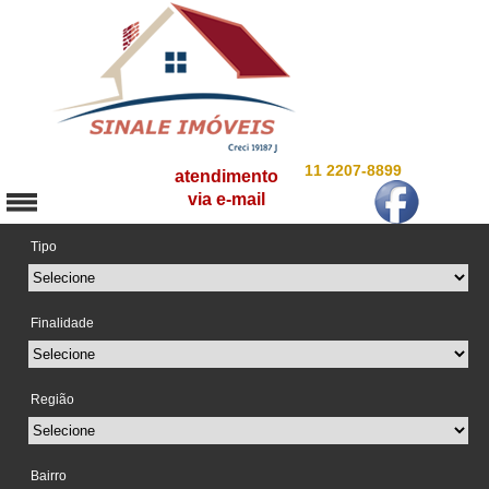
11 2207-8899
atendimento
via e-mail
Tipo
Finalidade
Região
Bairro