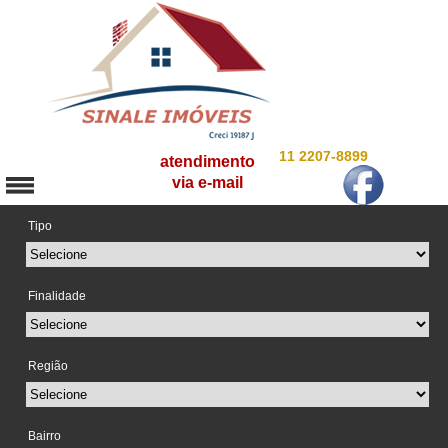
11 2207-8899
atendimento
via e-mail
Tipo
Finalidade
Região
Bairro