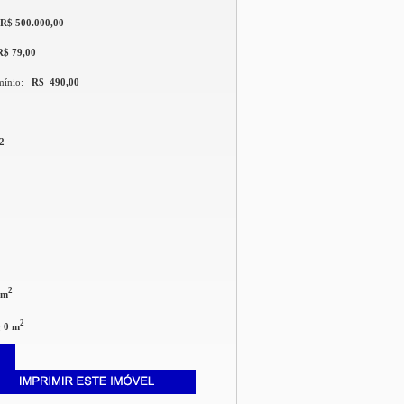
R$ 500.000,00
R$ 79,00
mínio:
R$ 490,00
2
2
 m
2
:
0 m