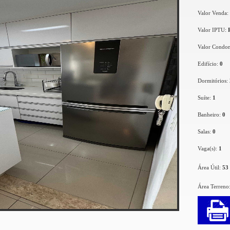
Valor Venda:
Valor IPTU:
Valor Condo
Edifício:
0
Dormitórios:
Suíte:
1
Banheiro:
0
Salas:
0
Vaga(s):
1
Área Útil:
53
Área Terreno