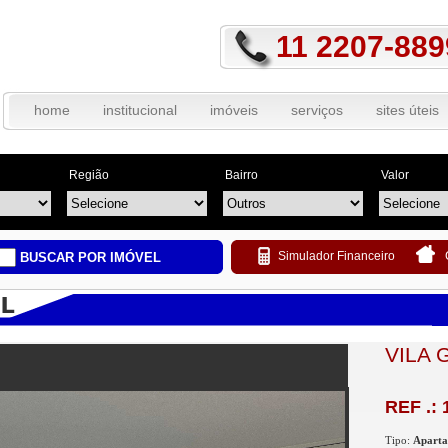
11 2207-889
home
institucional
imóveis
serviços
sites úteis
Região
Bairro
Valor
Simulador Financeiro
BUSCAR POR IMÓVEL
VILA 
REF .: 
Tipo:
Apart