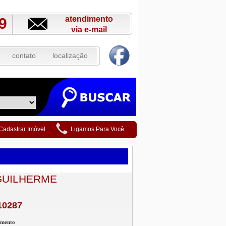
atendimento
9
via e-mail
contato
localização
Cadastrar Imóvel
Ligamos Para Você
GUILHERME
10287
amento