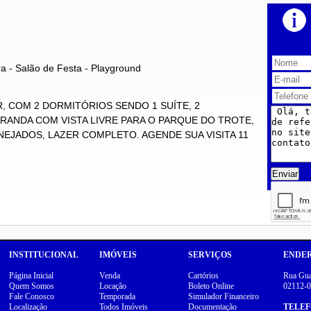
ra - Salão de Festa - Playground
, COM 2 DORMITÓRIOS SENDO 1 SUÍTE, 2
ARANDA COM VISTA LIVRE PARA O PARQUE DO TROTE,
NEJADOS, LAZER COMPLETO. AGENDE SUA VISITA 11
Enviar
INSTITUCIONAL
IMÓVEIS
SERVIÇOS
ENDE
Página Inicial
Venda
Cartórios
Rua Guar
Quem Somos
Locação
Boleto Online
02112-0
Fale Conosco
Temporada
Simulador Financeiro
Localização
Todos Imóveis
Documentação
TELE