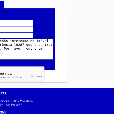
REÇO
anésia, 1.286 - Vila Maria
02 - São Paulo/SP
FONE