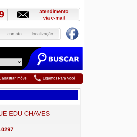
atendimento
9
via e-mail
contato
localização
Cadastrar Imóvel
Ligamos Para Você
UE EDU CHAVES
10297