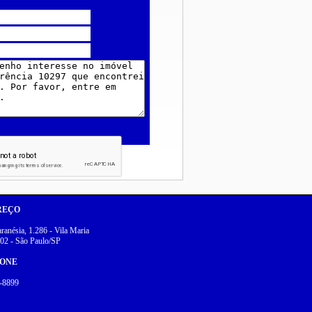
REÇO
anésia, 1.286 - Vila Maria
02 - São Paulo/SP
FONE
-8899