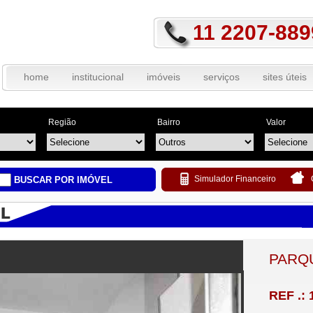
11 2207-889
home
institucional
imóveis
serviços
sites úteis
Região
Bairro
Valor
Simulador Financeiro
BUSCAR POR IMÓVEL
PARQ
REF .: 