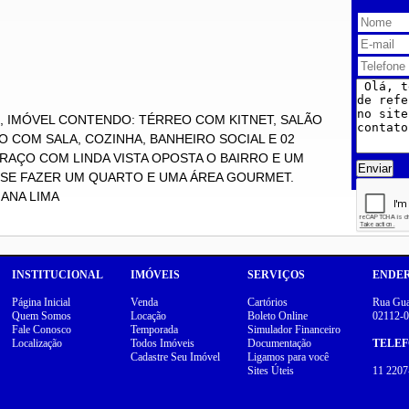
, IMÓVEL CONTENDO: TÉRREO COM KITNET, SALÃO
O COM SALA, COZINHA, BANHEIRO SOCIAL E 02
RAÇO COM LINDA VISTA OPOSTA O BAIRRO E UM
Enviar
SE FAZER UM QUARTO E UMA ÁREA GOURMET.
IANA LIMA
INSTITUCIONAL
IMÓVEIS
SERVIÇOS
ENDE
Página Inicial
Venda
Cartórios
Rua Guar
Quem Somos
Locação
Boleto Online
02112-0
Fale Conosco
Temporada
Simulador Financeiro
Localização
Todos Imóveis
Documentação
TELE
Cadastre Seu Imóvel
Ligamos para você
Sites Úteis
11 2207