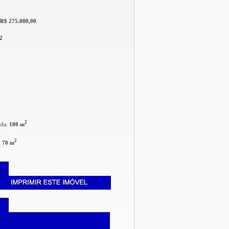
R$ 275.000,00
2
2
ída:
100 m
2
:
70 m