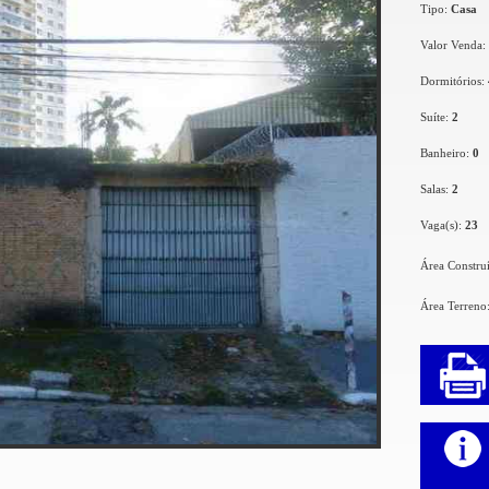
Tipo:
Casa
Valor Venda:
Dormitórios:
Suíte:
2
Banheiro:
0
Salas:
2
Vaga(s):
23
Área Constru
Área Terreno