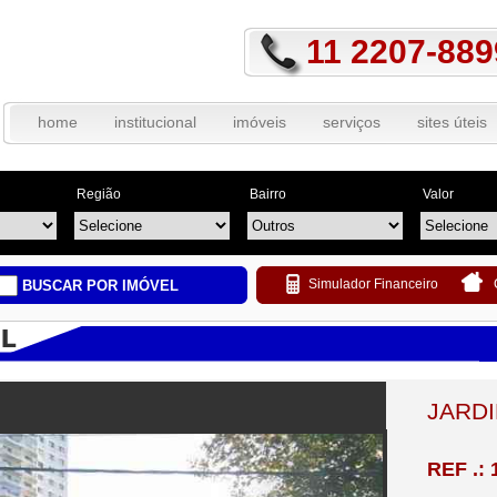
11 2207-889
home
institucional
imóveis
serviços
sites úteis
Região
Bairro
Valor
Simulador Financeiro
BUSCAR POR IMÓVEL
JARD
REF .: 