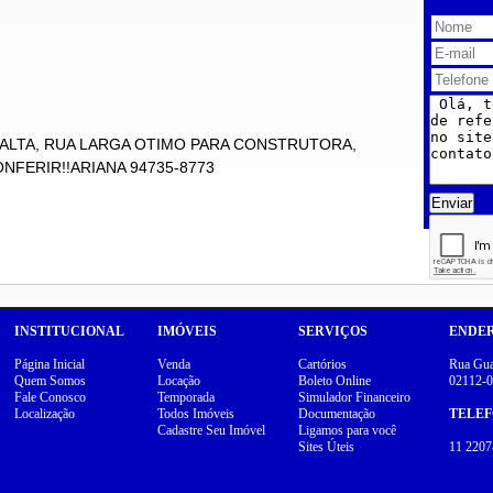
 ALTA, RUA LARGA OTIMO PARA CONSTRUTORA,
FERIR!!ARIANA 94735-8773
Enviar
INSTITUCIONAL
IMÓVEIS
SERVIÇOS
ENDE
Página Inicial
Venda
Cartórios
Rua Guar
Quem Somos
Locação
Boleto Online
02112-0
Fale Conosco
Temporada
Simulador Financeiro
Localização
Todos Imóveis
Documentação
TELE
Cadastre Seu Imóvel
Ligamos para você
Sites Úteis
11 2207