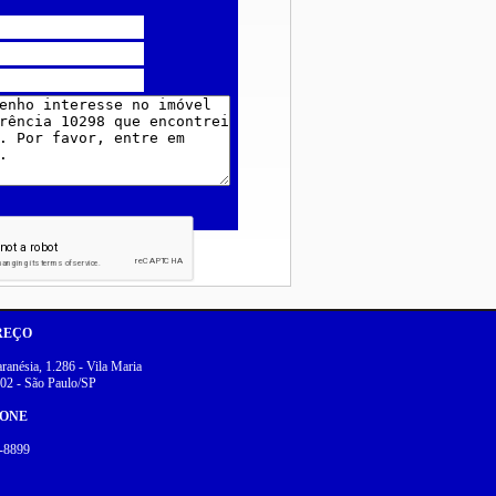
REÇO
anésia, 1.286 - Vila Maria
02 - São Paulo/SP
FONE
-8899