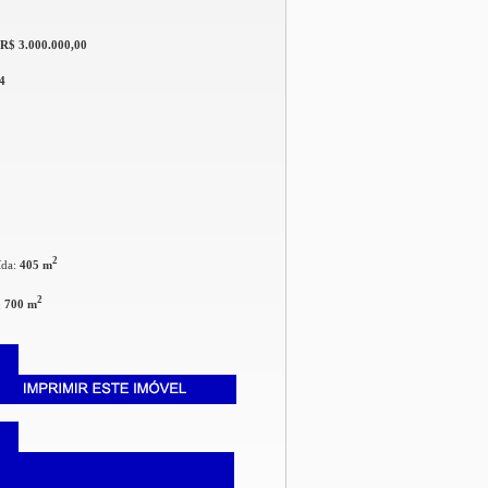
R$ 3.000.000,00
4
2
ída:
405 m
2
:
700 m