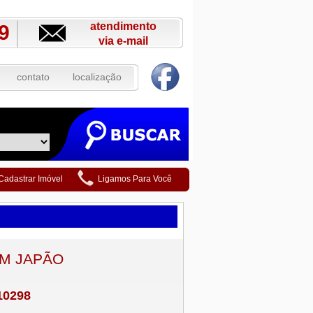
atendimento
9
via e-mail
contato
localização
Cadastrar Imóvel
Ligamos Para Você
IM JAPÃO
10298