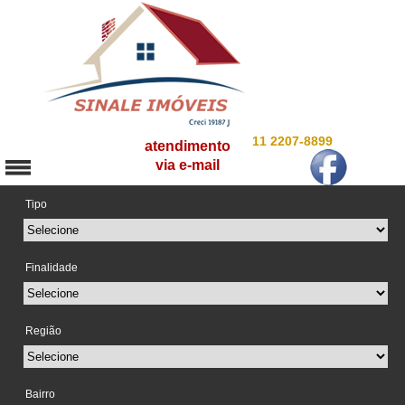
11 2207-8899
atendimento
via e-mail
Tipo
Finalidade
Região
Bairro