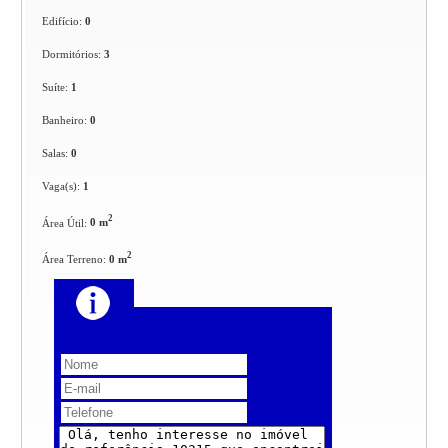
Edifício:
0
Dormitórios:
3
Suíte:
1
Banheiro:
0
Salas:
0
Vaga(s):
1
2
Área Útil:
0 m
2
Área Terreno:
0 m