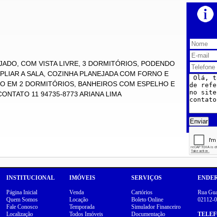
ADO, COM VISTA LIVRE, 3 DORMITÓRIOS, PODENDO
PLIAR A SALA, COZINHA PLANEJADA COM FORNO E
O EM 2 DORMITÓRIOS, BANHEIROS COM ESPELHO E
NTATO 11 94735-8773 ARIANA LIMA
Enviar
INSTITUCIONAL
IMÓVEIS
SERVIÇOS
ENDE
Página Inicial
Venda
Cartórios
Rua Guar
Quem Somos
Locação
Boleto Online
02112-0
Fale Conosco
Temporada
Simulador Financeiro
Localização
Todos Imóveis
Documentação
TELE