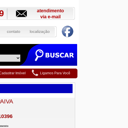
atendimento
9
via e-mail
contato
localização
Cadastrar Imóvel
Ligamos Para Você
PAIVA
10396
amento