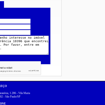
REÇO
anésia, 1.286 - Vila Maria
02 - São Paulo/SP
FONE