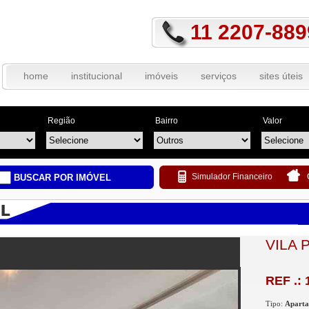
11 2207-889
home
institucional
imóveis
serviços
sites úteis
Região
Bairro
Valor
Simulador Financeiro
BUSCAR POR IMÓVEL
VILA 
REF .: 
Tipo:
Apart