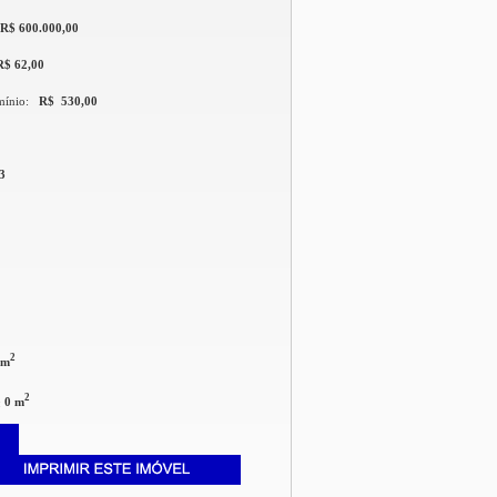
R$ 600.000,00
R$ 62,00
mínio:
R$ 530,00
3
2
 m
2
:
0 m