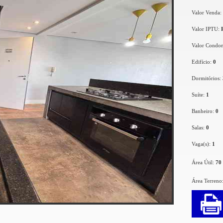
Valor Venda:
Valor IPTU:
Valor Condo
Edifício:
0
Dormitórios:
Suíte:
1
Banheiro:
0
Salas:
0
Vaga(s):
1
Área Útil:
70
Área Terreno