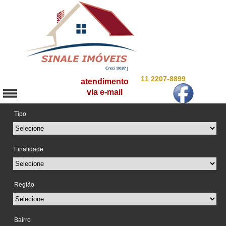
11 2207-8899
atendimento
via e-mail
Tipo
Finalidade
Região
Bairro