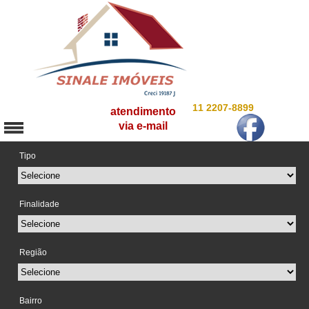
11 2207-8899
atendimento
via e-mail
Tipo
Finalidade
Região
Bairro