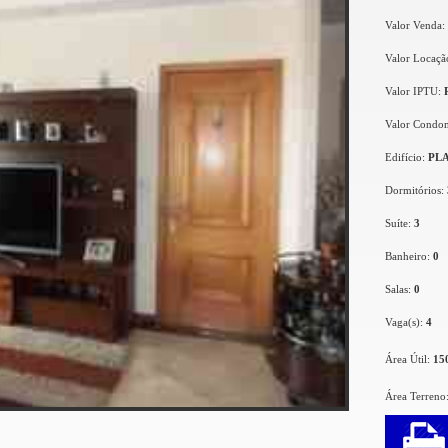
Valor Venda:
Valor Locaçã
Valor IPTU:
Valor Condo
Edifício:
PL
Dormitórios:
Suíte:
3
Banheiro:
0
Salas:
0
Vaga(s):
4
Área Útil:
15
Área Terreno