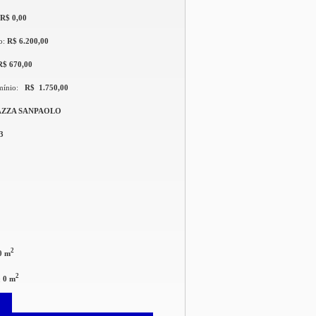
R$ 0,00
o:
R$ 6.200,00
R$ 670,00
mínio:
R$ 1.750,00
AZZA SANPAOLO
3
2
0 m
2
:
0 m