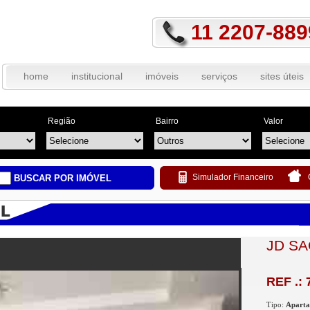
11 2207-889
home
institucional
imóveis
serviços
sites úteis
Região
Bairro
Valor
Simulador Financeiro
BUSCAR POR IMÓVEL
JD SA
REF .: 
Tipo:
Apart