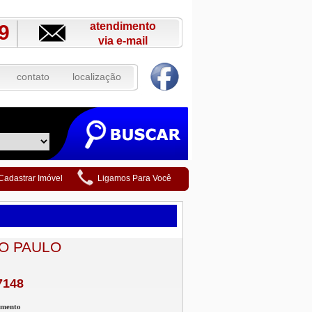
atendimento
9
via e-mail
contato
localização
Cadastrar Imóvel
Ligamos Para Você
O PAULO
7148
amento