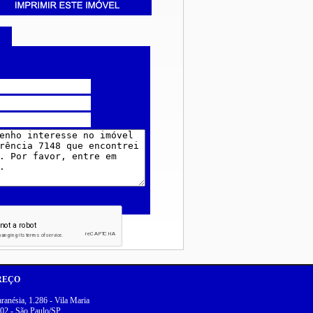
REÇO
anésia, 1.286 - Vila Maria
02 - São Paulo/SP