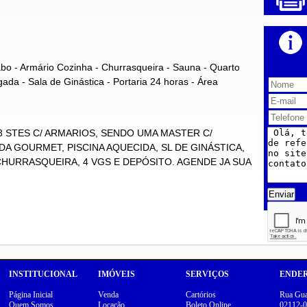
avabo - Armário Cozinha - Churrasqueira - Sauna - Quarto
a - Sala de Ginástica - Portaria 24 horas - Área
 3 STES C/ ARMARIOS, SENDO UMA MASTER C/
NDA GOURMET, PISCINA AQUECIDA, SL DE GINÁSTICA,
CHURRASQUEIRA, 4 VGS E DEPÓSITO. AGENDE JA SUA
Enviar
INSTITUCIONAL
IMÓVEIS
SERVIÇOS
ENDE
Página Inicial
Venda
Cartórios
Rua Guar
Quem Somos
Locação
Boleto Online
02112-0