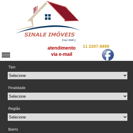
11 2207-8899
atendimento
via e-mail
Tipo
Finalidade
Região
Bairro