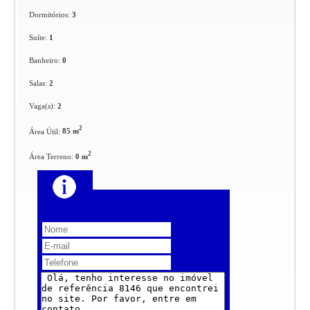
Dormitórios:
3
Suíte:
1
Banheiro:
0
Salas:
2
Vaga(s):
2
2
Área Útil:
85 m
2
Área Terreno:
0 m