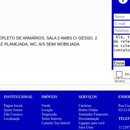
PLETO DE ARMÁRIOS, SALA 2 AMBS C/ GESSO, 2
 PLANEJADA, WC, A/S SEMI MOBILIADA.
Enviar
INSTITUCIONAL
IMÓVEIS
SERVIÇOS
ENDE
Página Inicial
Venda
Cartórios
Rua Guar
Quem Somos
Locação
Boleto Online
02112-0
Fale Conosco
Temporada
Simulador Financeiro
Localização
Todos Imóveis
Documentação
TELE
Cadastre Seu Imóvel
Ligamos para você
Sites Úteis
11 2207