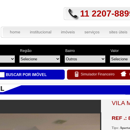
11 2207-889
home
institucional
imóveis
serviços
sites úteis
Região
Bairro
Valor
Simulador Financeiro
BUSCAR POR IMÓVEL
VILA 
REF .: 
Tipo:
Apart