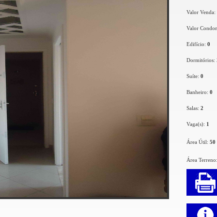
Valor Venda:
Valor Condo
Edifício:
0
Dormitórios:
Suíte:
0
Banheiro:
0
Salas:
2
Vaga(s):
1
Área Útil:
50
Área Terreno