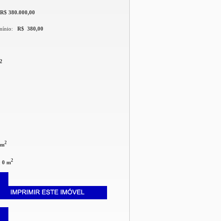
R$ 380.000,00
mínio:
R$ 380,00
2
2
 m
2
:
0 m