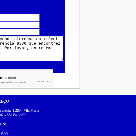
REÇO
anésia, 1.286 - Vila Maria
02 - São Paulo/SP
FONE
-8899