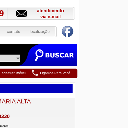
atendimento
9
via e-mail
contato
localização
Cadastrar Imóvel
Ligamos Para Você
MARIA ALTA
8330
amento