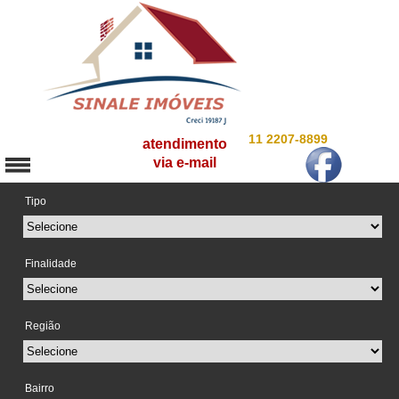
11 2207-8899
atendimento
via e-mail
Tipo
Finalidade
Região
Bairro