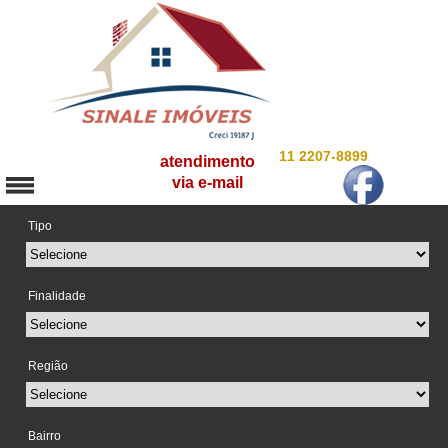
11 2207-8899
atendimento
via e-mail
Tipo
Finalidade
Região
Bairro