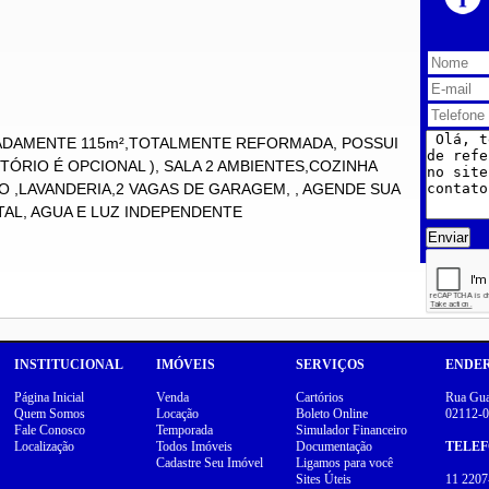
ADAMENTE 115m²,TOTALMENTE REFORMADA, POSSUI
ÓRIO É OPCIONAL ), SALA 2 AMBIENTES,COZINHA
O ,LAVANDERIA,2 VAGAS DE GARAGEM, , AGENDE SUA
INTAL, AGUA E LUZ INDEPENDENTE
Enviar
INSTITUCIONAL
IMÓVEIS
SERVIÇOS
ENDE
Página Inicial
Venda
Cartórios
Rua Guar
Quem Somos
Locação
Boleto Online
02112-0
Fale Conosco
Temporada
Simulador Financeiro
Localização
Todos Imóveis
Documentação
TELE
Cadastre Seu Imóvel
Ligamos para você
Sites Úteis
11 2207