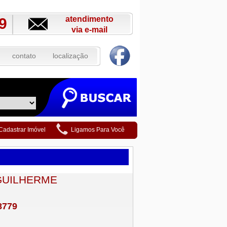
atendimento
9
via e-mail
contato
localização
Cadastrar Imóvel
Ligamos Para Você
GUILHERME
8779