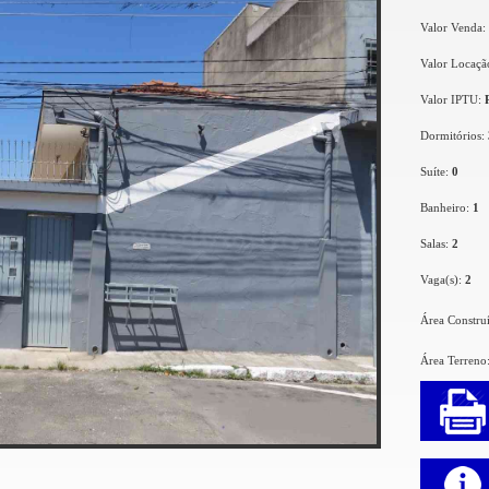
Valor Venda:
Valor Locaçã
Valor IPTU:
Dormitórios:
Suíte:
0
Banheiro:
1
Salas:
2
Vaga(s):
2
Área Constru
Área Terreno