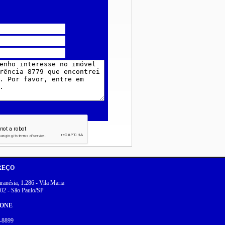
REÇO
anésia, 1.286 - Vila Maria
02 - São Paulo/SP
FONE
-8899