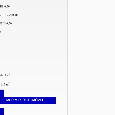
R$ 0,00
o:
R$ 2.200,00
R$ 240,00
3
2
ída:
0 m
2
:
115 m