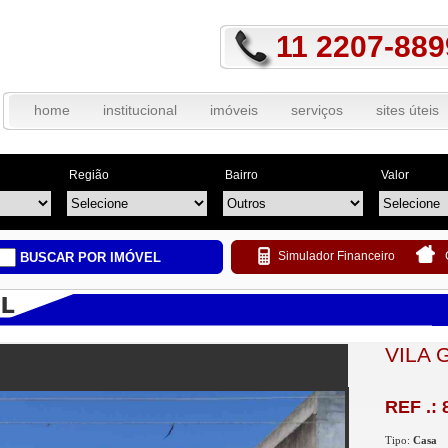
11 2207-889
home
institucional
imóveis
serviços
sites úteis
Região
Bairro
Valor
Simulador Financeiro
BUSCAR POR IMÓVEL
VILA 
REF .: 
Tipo:
Casa