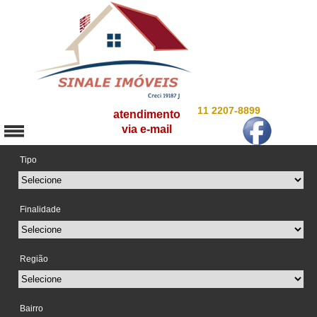
11 2207-8899
atendimento
via e-mail
Tipo
Finalidade
Região
Bairro