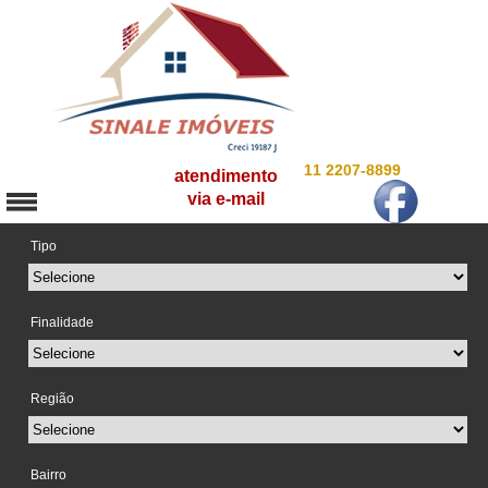
11 2207-8899
atendimento
via e-mail
Tipo
Finalidade
Região
Bairro