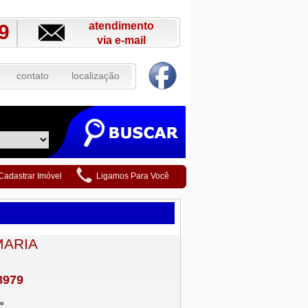
atendimento
9
via e-mail
contato
localização
Cadastrar Imóvel
Ligamos Para Você
MARIA
8979
do