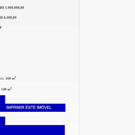
R$ 1.900.000,00
R$ 6.400,00
8
2
ída:
160 m
2
:
540 m