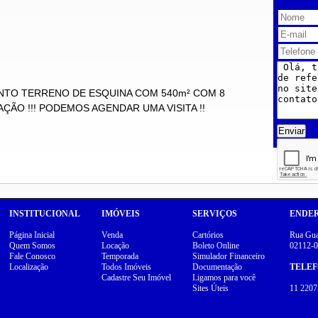
NTO TERRENO DE ESQUINA COM 540m² COM 8
ÇÃO !!! PODEMOS AGENDAR UMA VISITA !!
Enviar
INSTITUCIONAL
IMÓVEIS
SERVIÇOS
ENDE
Página Inicial
Venda
Cartórios
Rua Guar
Quem Somos
Locação
Boleto Online
02112-0
Fale Conosco
Temporada
Simulador Financeiro
Localização
Todos Imóveis
Documentação
TELE
Cadastre Seu Imóvel
Ligamos para você
Sites Úteis
11 2207