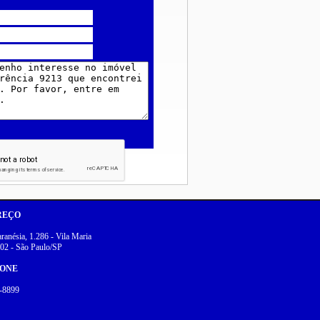
REÇO
anésia, 1.286 - Vila Maria
02 - São Paulo/SP
FONE
-8899