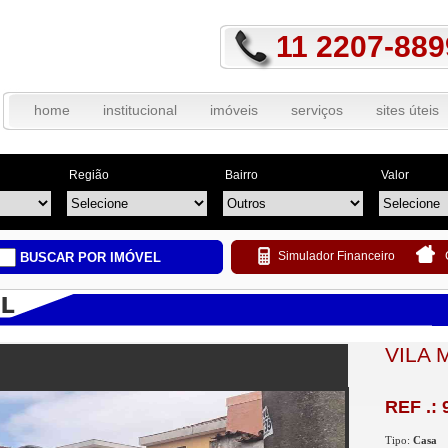
11 2207-889
home
institucional
imóveis
serviços
sites úteis
Região
Bairro
Valor
Simulador Financeiro
BUSCAR POR IMÓVEL
VILA 
REF .: 
Tipo:
Casa