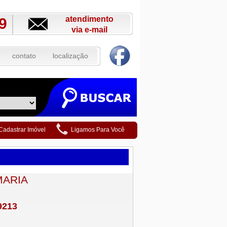
atendimento
9
via e-mail
contato
localização
Cadastrar Imóvel
Ligamos Para Você
MARIA
9213