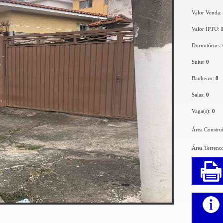
Valor Venda:
Valor IPTU:
Dormitórios:
Suíte:
0
Banheiro:
8
Salas:
0
Vaga(s):
0
Área Constru
Área Terreno