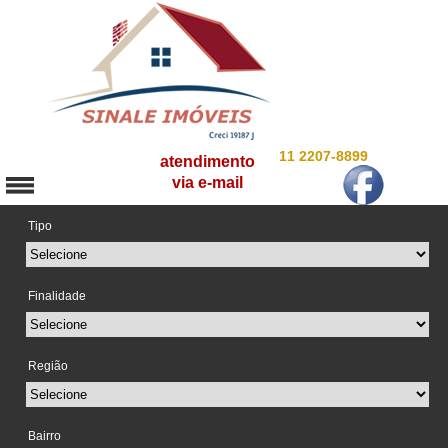
11 2207-8899
atendimento
via e-mail
Tipo
Finalidade
Região
Bairro