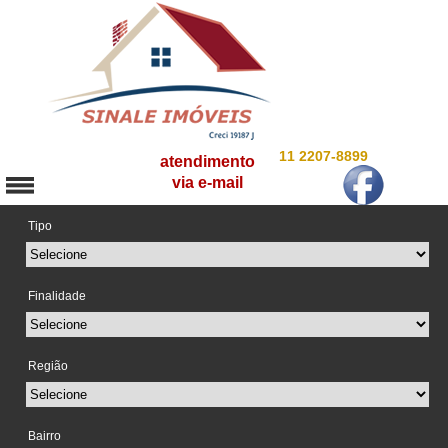
11 2207-8899
atendimento
via e-mail
Tipo
Finalidade
Região
Bairro