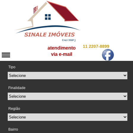
11 2207-8899
atendimento
via e-mail
Tipo
Finalidade
Região
Bairro