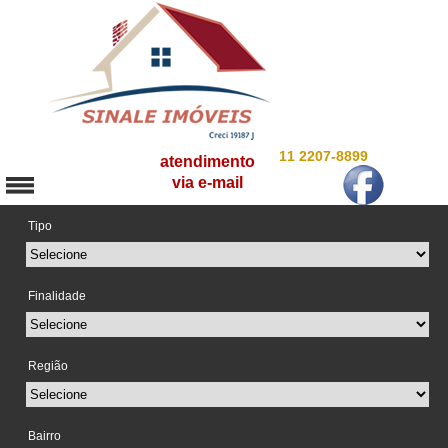
11 2207-8899
atendimento
via e-mail
Tipo
Finalidade
Região
Bairro