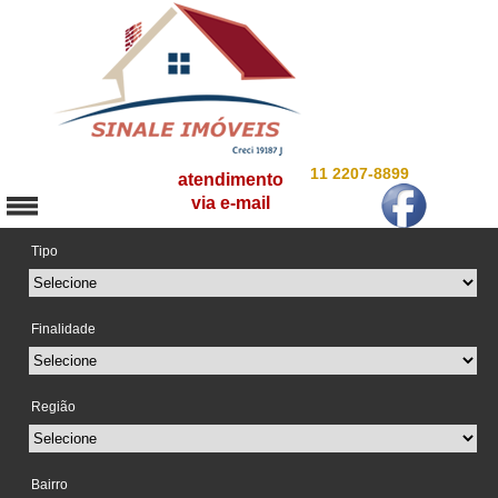
11 2207-8899
atendimento
via e-mail
Tipo
Finalidade
Região
Bairro