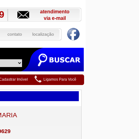
atendimento
9
via e-mail
contato
localização
Cadastrar Imóvel
Ligamos Para Você
MARIA
9629