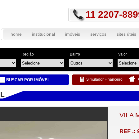
11 2207-889
home
institucional
imóveis
serviços
sites úteis
Região
Bairro
Valor
Simulador Financeiro
BUSCAR POR IMÓVEL
VILA 
REF .: 