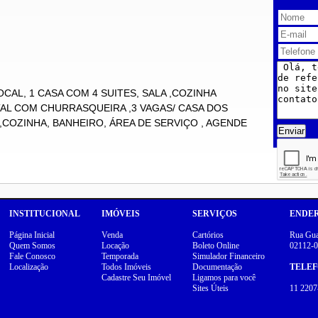
CAL, 1 CASA COM 4 SUITES, SALA ,COZINHA
TAL COM CHURRASQUEIRA ,3 VAGAS/ CASA DOS
COZINHA, BANHEIRO, ÁREA DE SERVIÇO , AGENDE
Enviar
INSTITUCIONAL
IMÓVEIS
SERVIÇOS
ENDE
Página Inicial
Venda
Cartórios
Rua Guar
Quem Somos
Locação
Boleto Online
02112-0
Fale Conosco
Temporada
Simulador Financeiro
Localização
Todos Imóveis
Documentação
TELE
Cadastre Seu Imóvel
Ligamos para você
Sites Úteis
11 2207