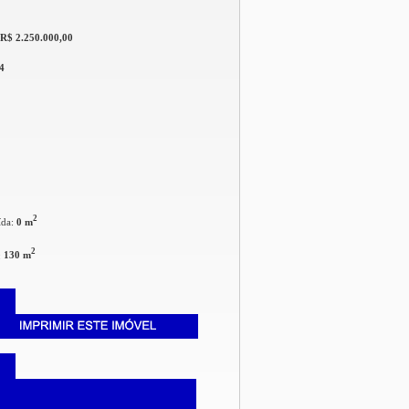
R$ 2.250.000,00
4
2
ída:
0 m
2
:
130 m