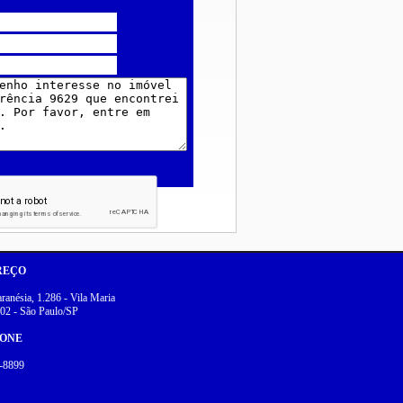
REÇO
anésia, 1.286 - Vila Maria
02 - São Paulo/SP
FONE
-8899