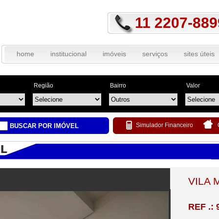
11 2207-889
home
institucional
imóveis
serviços
sites úteis
Região
Bairro
Valor
Simulador Financeiro
BUSCAR POR IMÓVEL
VILA 
REF .: 