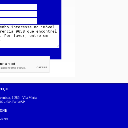
REÇO
anésia, 1.286 - Vila Maria
02 - São Paulo/SP
FONE
-8899