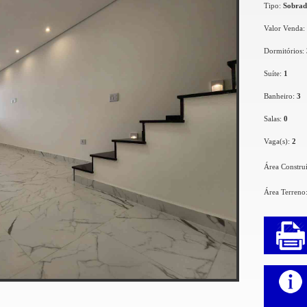
Tipo:
Sobra
Valor Venda:
Dormitórios:
Suíte:
1
Banheiro:
3
Salas:
0
Vaga(s):
2
Área Constru
Área Terreno