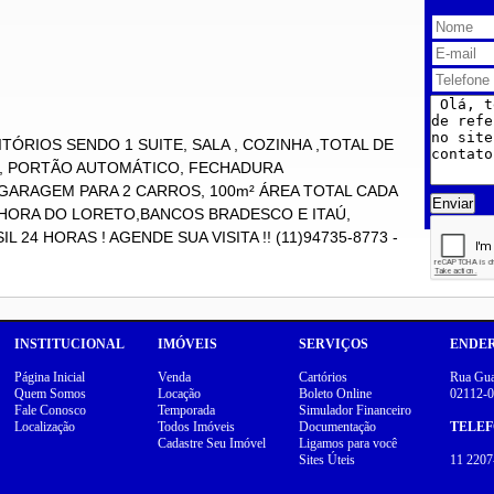
TÓRIOS SENDO 1 SUITE, SALA , COZINHA ,TOTAL DE
 , PORTÃO AUTOMÁTICO, FECHADURA
 GARAGEM PARA 2 CARROS, 100m² ÁREA TOTAL CADA
Enviar
NHORA DO LORETO,BANCOS BRADESCO E ITAÚ,
 24 HORAS ! AGENDE SUA VISITA !! (11)94735-8773 -
INSTITUCIONAL
IMÓVEIS
SERVIÇOS
ENDE
Página Inicial
Venda
Cartórios
Rua Guar
Quem Somos
Locação
Boleto Online
02112-0
Fale Conosco
Temporada
Simulador Financeiro
Localização
Todos Imóveis
Documentação
TELE
Cadastre Seu Imóvel
Ligamos para você
Sites Úteis
11 2207