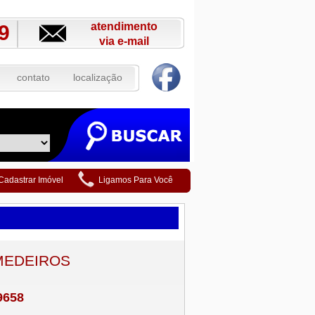
atendimento
9
via e-mail
contato
localização
Cadastrar Imóvel
Ligamos Para Você
MEDEIROS
9658