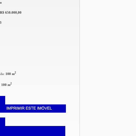
do
R$ 650.000,00
3
2
ída:
100 m
2
:
100 m