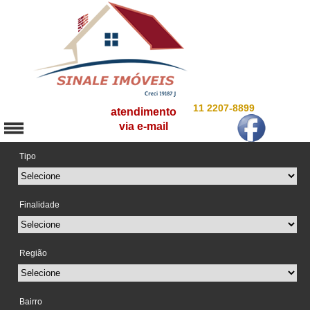
11 2207-8899
atendimento
via e-mail
Tipo
Finalidade
Região
Bairro