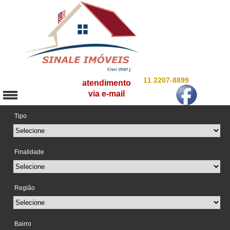
11 2207-8899
atendimento
via e-mail
Tipo
Finalidade
Região
Bairro