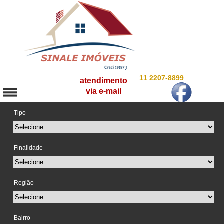
11 2207-8899
atendimento
via e-mail
Tipo
Finalidade
Região
Bairro