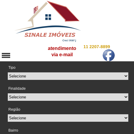
11 2207-8899
atendimento
via e-mail
Tipo
Finalidade
Região
Bairro