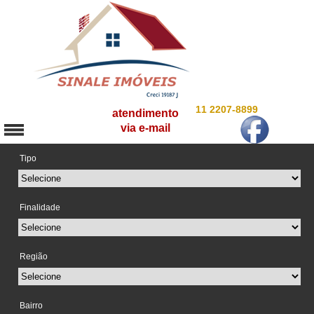
11 2207-8899
atendimento
via e-mail
Tipo
Finalidade
Região
Bairro