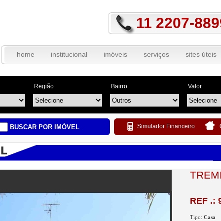
11 2207-889
home
institucional
imóveis
serviços
sites úteis
Região
Bairro
Valor
Simulador Financeiro
BUSCAR POR IMÓVEL
TREM
REF .: 
Tipo:
Casa