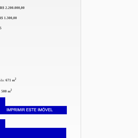
R$ 2.200.000,00
R$ 1.300,00
5
2
ída:
671 m
2
:
500 m