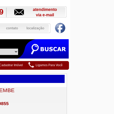
atendimento
9
via e-mail
contato
localização
Cadastrar Imóvel
Ligamos Para Você
EMBE
9855