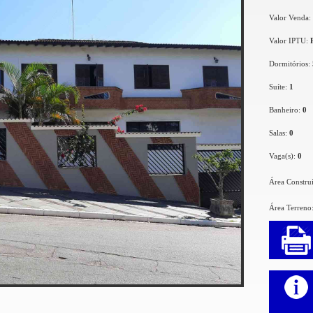
Valor Venda:
Valor IPTU:
Dormitórios:
Suíte:
1
Banheiro:
0
Salas:
0
Vaga(s):
0
Área Constru
Área Terreno