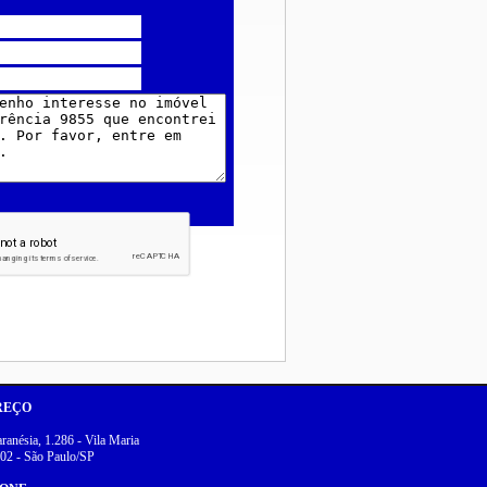
REÇO
anésia, 1.286 - Vila Maria
02 - São Paulo/SP