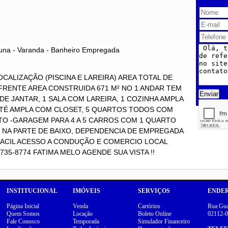
- Sauna - Varanda - Banheiro Empregada
ALIZAÇÃO (PISCINA E LAREIRA) AREA TOTAL DE
 FRENTE AREA CONSTRUIDA 671 M² NO 1 ANDAR TEM
Enviar
A DE JANTAR, 1 SALA COM LAREIRA, 1 COZINHA AMPLA
SUITÉ AMPLA COM CLOSET, 5 QUARTOS TODOS COM
TO -GARAGEM PARA 4 A 5 CARROS COM 1 QUARTO
NA PARTE DE BAIXO, DEPENDENCIA DE EMPREGADA
) FACIL ACESSO A CONDUÇÃO E COMERCIO LOCAL
35-8774 FATIMA MELO AGENDE SUA VISTA !!
INSTITUCIONAL
IMÓVEIS
SERVIÇOS
ENDE
Página Inicial
Venda
Cartórios
Rua Guar
Quem Somos
Locação
Boleto Online
02112-0
Fale Conosco
Temporada
Simulador Financeiro