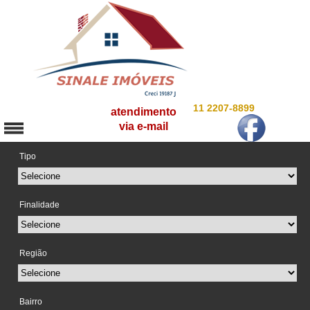
11 2207-8899
atendimento
via e-mail
Tipo
Finalidade
Região
Bairro