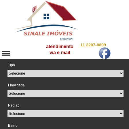
11 2207-8899
atendimento
via e-mail
Tipo
Finalidade
Região
Bairro