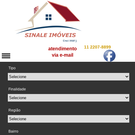
11 2207-8899
atendimento
via e-mail
Tipo
Finalidade
Região
Bairro