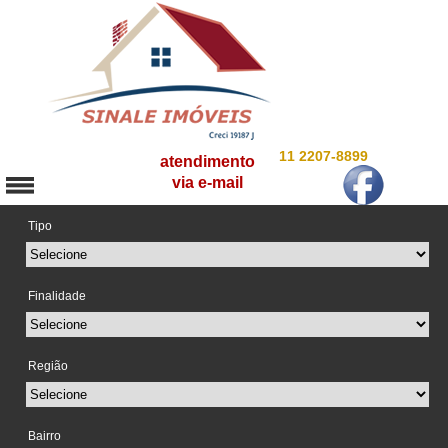
11 2207-8899
atendimento
via e-mail
Tipo
Finalidade
Região
Bairro