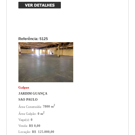
Referência: 5125
Galpao
JARDIM GUANÇA
SAO PAULO
2
Área Construída:
7800 m
2
Área Galpão:
0 m
Vaga(s):
0
Venda:
R$ 0,00
Locação:
R$ 125.000,00