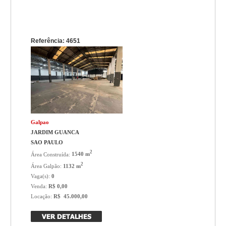
Referência: 4651
Galpao
JARDIM GUANCA
SAO PAULO
2
Área Construída:
1540 m
2
Área Galpão:
1132 m
Vaga(s):
0
Venda:
R$ 0,00
Locação:
R$ 45.000,00