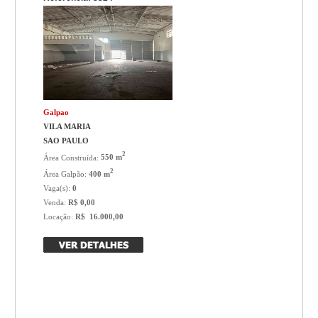
Galpao
VILA MARIA
SAO PAULO
2
Área Construída:
550 m
2
Área Galpão:
400 m
Vaga(s):
0
Venda:
R$ 0,00
Locação:
R$ 16.000,00