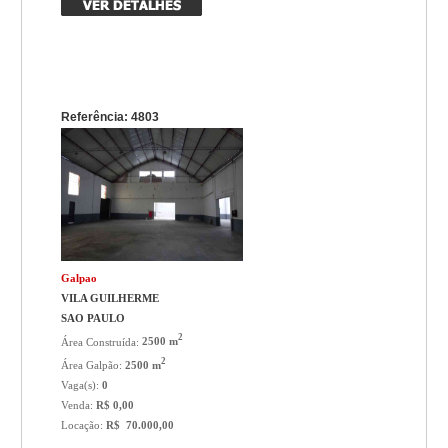
Referência: 4803
Galpao
VILA GUILHERME
SAO PAULO
2
Área Construída:
2500 m
2
Área Galpão:
2500 m
Vaga(s):
0
Venda:
R$ 0,00
Locação:
R$ 70.000,00