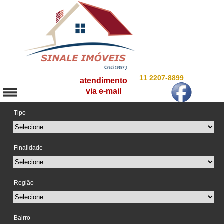
11 2207-8899
atendimento
via e-mail
Tipo
Finalidade
Região
Bairro