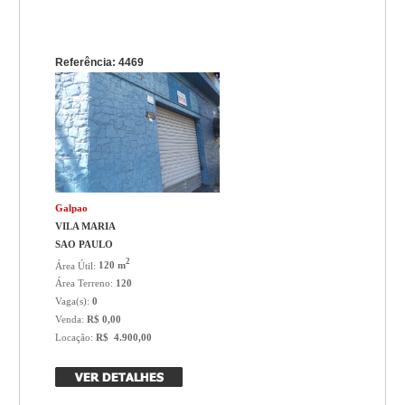
Referência: 4469
Galpao
VILA MARIA
SAO PAULO
2
Área Útil:
120 m
Área Terreno:
120
Vaga(s):
0
Venda:
R$ 0,00
Locação:
R$ 4.900,00