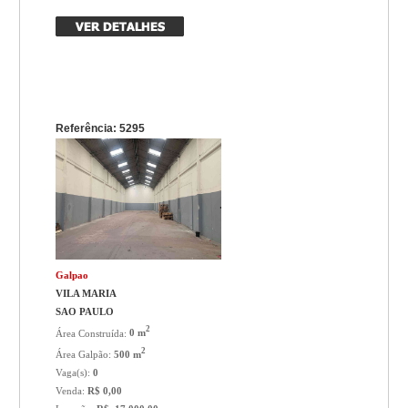
Referência: 5295
Galpao
VILA MARIA
SAO PAULO
2
Área Construída:
0 m
2
Área Galpão:
500 m
Vaga(s):
0
Venda:
R$ 0,00