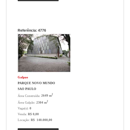
Referência: 4776
Galpao
PARQUE NOVO MUNDO
SAO PAULO
2
Área Construída:
2649 m
2
Área Galpão:
2304 m
Vaga(s):
0
Venda:
R$ 0,00
Locação:
R$ 140.000,00