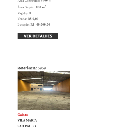
Área Construída:
1040 m
2
Área Galpão:
800 m
Vaga(s):
0
Venda:
R$ 0,00
Locação:
R$ 40.000,00
Referência: 5959
Galpao
VILA MARIA
SAO PAULO