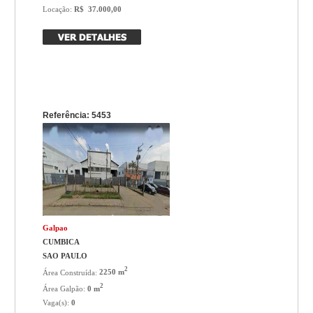
Locação:
R$ 37.000,00
Referência: 5453
Galpao
CUMBICA
SAO PAULO
2
Área Construída:
2250 m
2
Área Galpão:
0 m
Vaga(s):
0