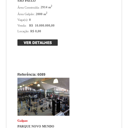
SAO PAULO
2
Área Construída:
2914 m
2
Área Galpão:
2000 m
Vaga(s):
0
Venda:
R$ 10.000.000,00
Locação:
R$ 0,00
Referência: 6089
Galpao
PARQUE NOVO MUNDO