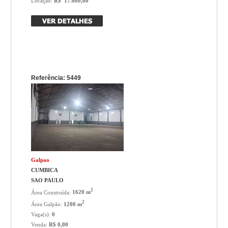
Locação:
R$ 17.000,00
Referência: 5449
Galpao
CUMBICA
SAO PAULO
2
Área Construída:
1620 m
2
Área Galpão:
1200 m
Vaga(s):
0
Venda:
R$ 0,00