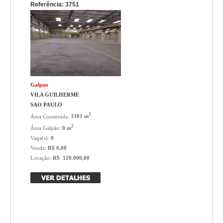
Referência: 3751
Galpao
VILA GUILHERME
SAO PAULO
2
Área Construída:
3381 m
2
Área Galpão:
0 m
Vaga(s):
0
Venda:
R$ 0,00
Locação:
R$ 120.000,00