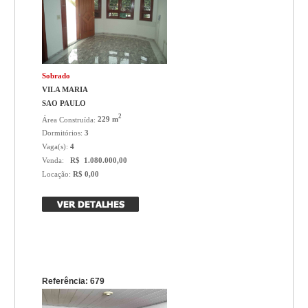
Sobrado
VILA MARIA
SAO PAULO
2
Área Construída:
229 m
Dormitórios:
3
Vaga(s):
4
Venda:
R$ 1.080.000,00
Locação:
R$ 0,00
Referência: 679