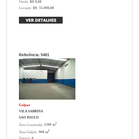
Venda:
R$ 0,00
Locação:
R$ 55.000,00
Referência: 5481
Galpao
VILA SABRINA
SAO PAULO
2
Área Construída:
1200 m
2
Área Galpão:
900 m
Vaga(s):
0