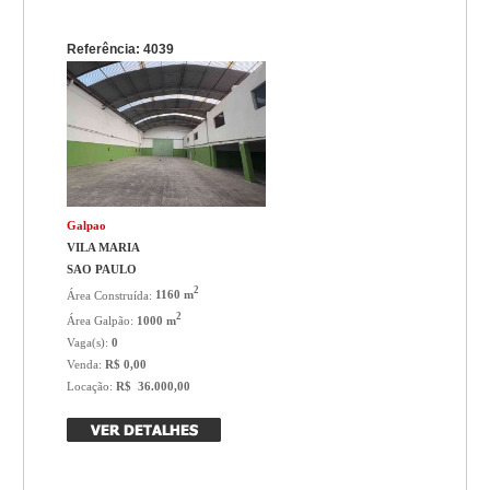
Referência: 4039
Galpao
VILA MARIA
SAO PAULO
2
Área Construída:
1160 m
2
Área Galpão:
1000 m
Vaga(s):
0
Venda:
R$ 0,00
Locação:
R$ 36.000,00